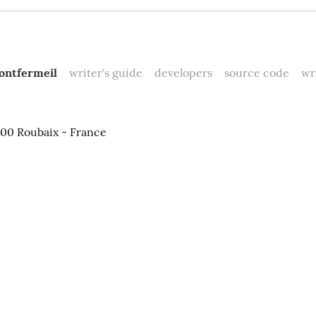
Montfermeil
writer's guide
developers
source code
wri
100 Roubaix - France